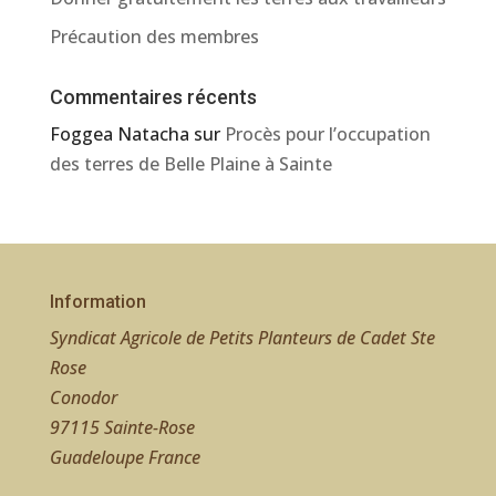
Précaution des membres
Commentaires récents
Foggea Natacha
sur
Procès pour l’occupation
des terres de Belle Plaine à Sainte
Information
Syndicat Agricole de Petits Planteurs de Cadet Ste
Rose
Conodor
97115 Sainte-Rose
Guadeloupe France