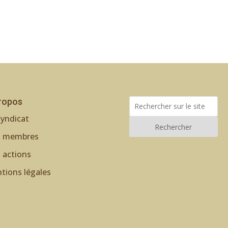
ropos
Syndicat
Rechercher
 membres
 actions
tions légales