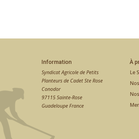
Information
À p
Syndicat Agricole de Petits
Le 
Planteurs de Cadet Ste Rose
Nos
Conodor
Nos
97115 Sainte-Rose
Men
Guadeloupe France