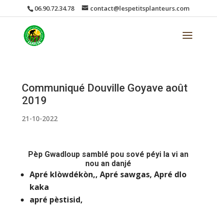
06.90.72.34.78
contact@lespetitsplanteurs.com
Communiqué Douville Goyave août
2019
21-10-2022
Pèp Gwadloup samblé pou sové péyi la vi an
nou an danjé
Apré klòwdékòn,, Apré sawgas, Apré dlo
kaka
apré pèstisid,